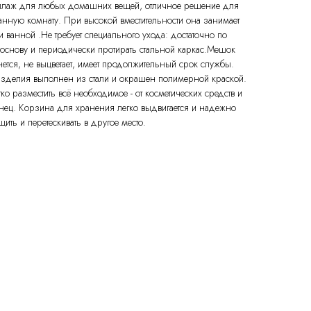
теллаж для любых домашних вещей, отличное решение для
анную комнату. При высокой вместительности она занимает
 ванной .Не требует специального ухода: достаточно по
 основу и периодически протирать стальной каркас.Мешок
нется, не выцветает, имеет продолжительный срок службы.
зделия выполнен из стали и окрашен полимерной краской.
ко разместить всё необходимое - от косметических средств и
енец. Корзина для хранения легко выдвигается и надежно
ить и перетескивать в другое место.