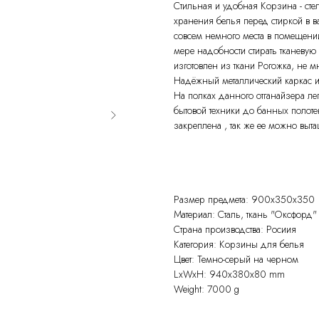
Стильная и удобная Корзина - с
хранения белья перед стиркой в в
совсем немного места в помещении
мере надобности стирать тканевую
изготовлен из ткани Рогожка, не м
Надёжный металлический каркас и
На полках данного отганайзера лег
бытовой техники до банных полот
закреплена , так же ее можно вытащ
Размер предмета: 900х350х350
Материал: Сталь, ткань "Оксфорд"
Страна производства: Росиия
Категория: Корзины для белья
Цвет: Темно-серый на черном
LxWxH: 940x380x80 mm
Weight: 7000 g