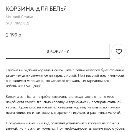
КОРЗИНА ДЛЯ БЕЛЬЯ
Molinardi Creativo
SKU:
78921852
2 199
р.
В КОРЗИНУ
Стильная и удобная корзина в сером цвете с белым металлом будет отличным
решением для хранения белья перед стиркой. При высокой вместительности
она занимает мало места, что делает её оптимальным вариантом для
небольших помещений.
Корзина для белья не требует специального ухода: достаточно по мере
надобности стирать тканевую корзину и периодически протирать стальной
каркас. Кроме того, вы можете использовать корзину не только по прямому
назначению, но и как место для хранения игрушек и различных мелочей.
Продуманный внешний вид позволяет устанавливать корзину не только в
ванной, но и в жилых комнатах. При необходимости вы можете просто убрать