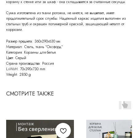
корзину к стенке или за шкаф - она складывается за считанные секунды.
Сумка изготовлена из ткани рогожка, не мнется, не выцветает, имеет
продолжительный срок службы. Надёжный каркас изделия выполнен из
стальных труб и окрашен полимерной краской, защищающей металл от
коррозии.
Размер предмета: 360х290х630 мм
Материал: Сталь, ткань "Оксфорд"
Категория: Корзины для белья
Цвет: Серый
Страна производства: Россия
LxWxH: 70x390x730 mm
Weight: 2850 g
СМОТРИТЕ ТАКЖЕ
СВЯЖИТЕСЬ С НАМИ
По всем возникающим вопросам