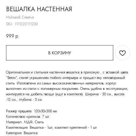
ВЕШАЛКА НАСТЕННАЯ
Molinardi Creativo
SKU:
1111222111230
999
р.
В КОРЗИНУ
Оригинальная и стильная настенная вешалка в прихожую , с вставкой цвета
"Бетон", станет украшением любого интерьера и придаст ему неповторимый
стиль. Изготовлена из самых высококачественных материалов, корпус
выполнен из стали с полимерным покрытием. Очень удобна в эксплуатации,
монтируется на дюбель гвозди (идут в комплекте). Ширина - 30 см., высота
-12 см., глубина - 5 см.
Размер предмета: 120х50х300 мм
Количествоо крючков: 7 шт.
Материал: МДФ, Сталь
Комплектация: Вешалка - 1шт; комплект креплений - 1 шт
Категория: Вешалка