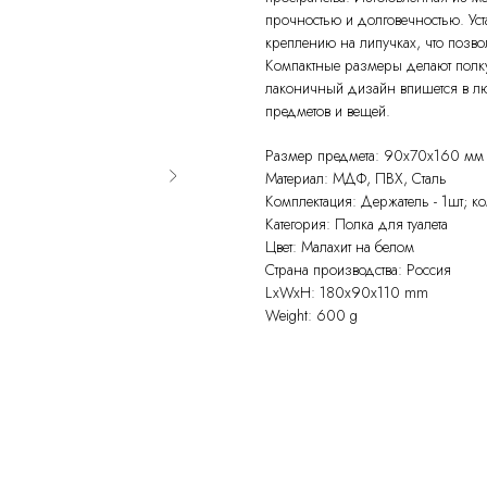
прочностью и долговечностью. Ус
креплению на липучках, что позвол
Компактные размеры делают пол
лаконичный дизайн впишется в л
предметов и вещей.
Размер предмета: 90х70х160 мм
Материал: МДФ, ПВХ, Сталь
Комплектация: Держатель - 1шт; ко
Категория: Полка для туалета
Цвет: Малахит на белом
Страна производства: Россия
LxWxH: 180x90x110 mm
Weight: 600 g