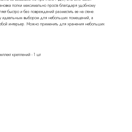
тановка полки максимально проста благодаря удобному
яет быстро и без повреждений разместить ее на стене.
ку идеальным выбором для небольших помещений, а
юбой интерьер. Можно применить для хранения небольших
мплект креплений - 1 шт