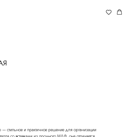
АЯ
vo — стильное и практичное решение для организации
еталла со вставками из прочного МДФ, она отличается