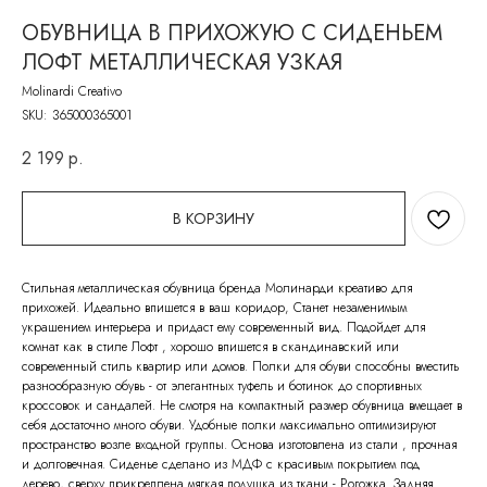
ОБУВНИЦА В ПРИХОЖУЮ С СИДЕНЬЕМ
ЛОФТ МЕТАЛЛИЧЕСКАЯ УЗКАЯ
Molinardi Creativo
SKU:
365000365001
2 199
р.
В КОРЗИНУ
Стильная металлическая обувница бренда Молинарди креативо для
прихожей. Идеально впишется в ваш коридор, Станет незаменимым
украшением интерьера и придаст ему современный вид. Подойдет для
комнат как в стиле Лофт , хорошо впишется в скандинавский или
современный стиль квартир или домов. Полки для обуви способны вместить
разнообразную обувь - от элегантных туфель и ботинок до спортивных
кроссовок и сандалей. Не смотря на компактный размер обувница вмещает в
себя достаточно много обуви. Удобные полки максимально оптимизируют
пространство возле входной группы. Основа изготовлена из стали , прочная
и долговечная. Сиденье сделано из МДФ с красивым покрытием под
дерево, сверху прикреплена мягкая подушка из ткани - Рогожка. Задняя