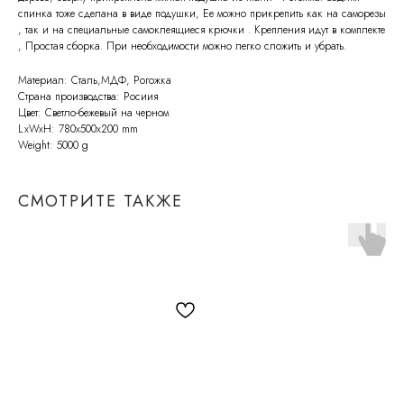
спинка тоже сделана в виде подушки, Ее можно прикрепить как на саморезы
, так и на специальные самоклеящиеся крючки . Крепления идут в комплекте
, Простая сборка. При необходимости можно легко сложить и убрать.
Материал: Сталь,МДФ, Рогожка
Страна производства: Росиия
Цвет: Светло-бежевый на черном
LxWxH: 780x500x200 mm
Weight: 5000 g
СМОТРИТЕ ТАКЖЕ
СВЯЖИТЕСЬ С НАМИ
По всем возникающим вопросам
вы можете написать нам на почту:
info@molinardi.com