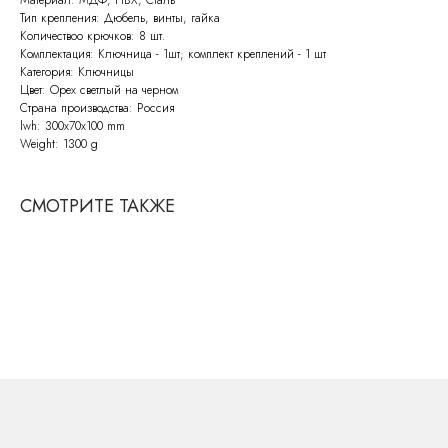
Тип крепления: Дюбель, винты, гайка
Количествоо крючков: 8 шт.
Комплектация: Ключница - 1шт; комплект креплений - 1 шт
Категория: Ключницы
Цвет: Орех светлый на черном
Страна производства: Россия
lwh: 300x70x100 mm
СВЯЖИТЕСЬ С НАМИ
Weight: 1300 g
По всем возникающим вопросам
вы можете написать нам на почту:
info@molinardi.com
СМОТРИТЕ ТАКЖЕ
Или заполнить форму
для обратного звонка