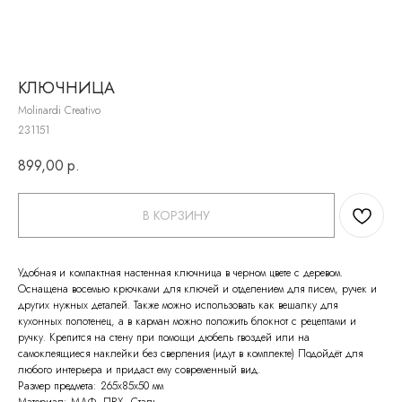
КЛЮЧНИЦА
Molinardi Creativo
231151
899,00
р.
В КОРЗИНУ
Удобная и компактная настенная ключница в черном цвете с деревом.
Оснащена восемью крючками для ключей и отделением для писем, ручек и
других нужных деталей. Также можно использовать как вешалку для
кухонных полотенец, а в карман можно положить блокнот с рецептами и
ручку. Крепится на стену при помощи дюбель гвоздей или на
самоклеящиеся наклейки без сверления (идут в комплекте) Подойдёт для
любого интерьера и придаст ему современный вид.
Размер предмета: 265х85х50 мм
Материал: МДФ, ПВХ, Сталь