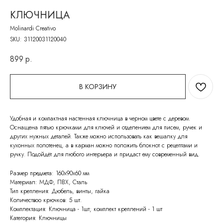
КЛЮЧНИЦА
Molinardi Creativo
SKU:
31120031120040
899
р.
В КОРЗИНУ
Удобная и компактная настенная ключница в черном цвете с деревом.
Оснащена пятью крючками для ключей и отделением для писем, ручек и
других нужных деталей. Также можно использовать как вешалку для
кухонных полотенец, а в карман можно положить блокнот с рецептами и
ручку. Подойдёт для любого интерьера и придаст ему современный вид.
Размер предмета: 160х90х60 мм
Материал: МДФ, ПВХ, Сталь
Тип крепления: Дюбель, винты, гайка
Количествоо крючков: 5 шт.
Комплектация: Ключница - 1шт; комплект креплений - 1 шт
Категория: Ключницы