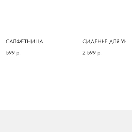
Или заполнить форму
для обратного звонка
САЛФЕТНИЦА
СИДЕНЬЕ ДЛЯ УН
599
р.
2 599
р.
Вы даете согласие на обработку персональных данных и
соглашаетесь c
политикой конфиденциальности
ОТПРАВИТЬ