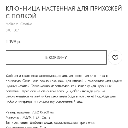
КЛЮЧНИЦА НАСТЕННАЯ ДЛЯ ПРИХОЖЕЙ
С ПОЛКОЙ
Molinardi Creativo
SKU:
007
1 199
р.
В КОРЗИНУ
Удобная и компактная многофункциональная настенная ключница в
прихожую. Оснащена семью крючками для ключей и отделением для других
нужных деталей. Также можно использовать как вешалку для кухонных
полотенец. Крепится на стену при помощи дюбель гвоздей или на
самоклеящиеся наклейки без сверления (идут в комплекте) Подойдёт для
любого интерьера и придаст ему современный вид.
Размер предмета: 70х210х260 мм
Материал: МДФ, ПВХ, Сталь
Тип крепления: Дюбель-гвозди, самоклеющиеся крепления
Количествоо крючков: 7 шт.