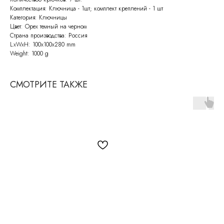
Комплектация: Ключница - 1шт; комплект креплений - 1 шт
Категория: Ключницы
Цвет: Орех темный на черном
Страна производства: Россия
LxWxH: 100x100x280 mm
Weight: 1000 g
СМОТРИТЕ ТАКЖЕ
СВЯЖИТЕСЬ С НАМИ
По всем возникающим вопросам
вы можете написать нам на почту:
info@molinardi.com