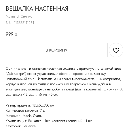
ВЕШАЛКА НАСТЕННАЯ
Molinardi Creativo
SKU:
111222111231
999
р.
В КОРЗИНУ
Оригинальная и стильная настенная вешалка в прихожую , с вставкой цвета
"Дуб кантри", станет украшением любого интерьера и придаст ему
неповторимый стиль. Изготовлена из самых высококачественных материалов,
корпус выполнен из стали с полимерным покрытием. Очень удобна в
эксплуатации, монтируется на дюбель гвозди (идут в комплекте). Ширина - 30
см., высота -12 см., глубина - 5 см.
Размер предмета: 120х50х300 мм
Количествоо крючков: 7 шт.
Материал: МДФ, Сталь
Комплектация: Вешалка - 1шт; комплект креплений - 1 шт
Категория: Вешалка