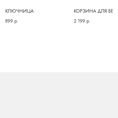
КЛЮЧНИЦА
КОРЗИНА ДЛЯ БЕЛ
899
р.
2 199
р.
Вы даете согласие на обработку персональных данных и
соглашаетесь c
политикой конфиденциальности
ОТПРАВИТЬ