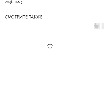
Weight: 800 g
СМОТРИТЕ ТАКЖЕ
СВЯЖИТЕСЬ С НАМИ
По всем возникающим вопросам
вы можете написать нам на почту:
info@molinardi.com
Или заполнить форму
для обратного звонка