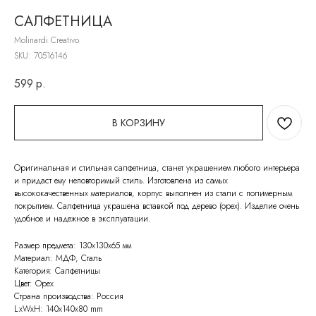
САЛФЕТНИЦА
Molinardi Creativo
SKU:
70516146
599
р.
В КОРЗИНУ
Оригинальная и стильная салфетница, станет украшением любого интерьера
и придаст ему неповторимый стиль. Изготовлена из самых
высококачественных материалов, корпус выполнен из стали с полимерным
покрытием. Салфетница украшена вставкой под дерево (орех). Изделие очень
удобное и надежное в эксплуатации.
Размер предмета: 130х130х65 мм
Материал: МДФ, Сталь
Категория: Салфетницы
Цвет: Орех
Страна производства: Россия
LxWxH: 140x140x80 mm