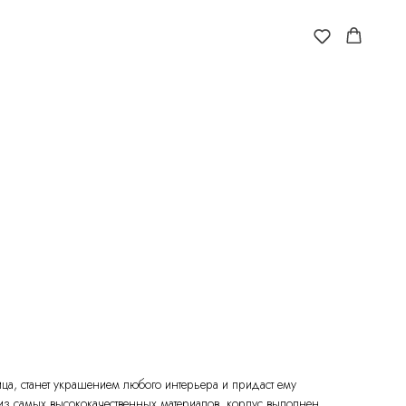
ца, станет украшением любого интерьера и придаст ему
 из самых высококачественных материалов, корпус выполнен