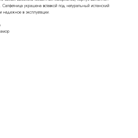
. Салфетница украшена вставкой под натуральный испанский
 надежное в эксплуатации.
м
рамор