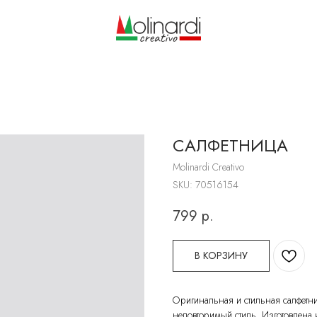
САЛФЕТНИЦА
Molinardi Creativo
SKU:
70516154
799
р.
В КОРЗИНУ
Оригинальная и стильная салфетни
неповторимый стиль. Изготовлена