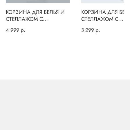
КОРЗИНА ДЛЯ БЕЛЬЯ И
КОРЗИНА ДЛЯ БЕЛ
СТЕЛЛАЖОМ С
СТЕЛЛАЖОМ С
ПОЛКАМИ ДЛЯ
ПОЛКАМИ ДЛЯ
4 999
р.
3 299
р.
ХРАНЕНИЯ
ХРАНЕНИЯ
Вы даете согласие на обработку персональных данных и
соглашаетесь c
политикой конфиденциальности
ОТПРАВИТЬ