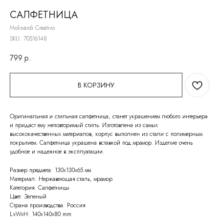
САЛФЕТНИЦА
Molinardi Creativo
SKU:
70516148
799
р.
В КОРЗИНУ
Оригинальная и стильная салфетница, станет украшением любого интерьера
и придаст ему неповторимый стиль. Изготовлена из самых
высококачественных материалов, корпус выполнен из стали с полимерным
покрытием. Салфетница украшена вставкой под мрамор. Изделие очень
удобное и надежное в эксплуатации.
Размер предмета: 130х130х65 мм
Материал: Нержавеющая сталь, мрамор
Категория: Салфетницы
Цвет: Зеленый
Страна производства: Россия
LxWxH: 140x140x80 mm