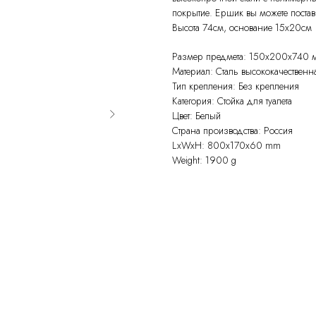
покрытие. Ершик вы можете поста
Высота 74см, основание 15х20см
Размер предмета: 150х200х740 
Материал: Сталь высококачественн
Тип крепления: Без крепления
Категория: Стойка для туалета
Цвет: Белый
Страна производства: Россия
LxWxH: 800x170x60 mm
Weight: 1900 g