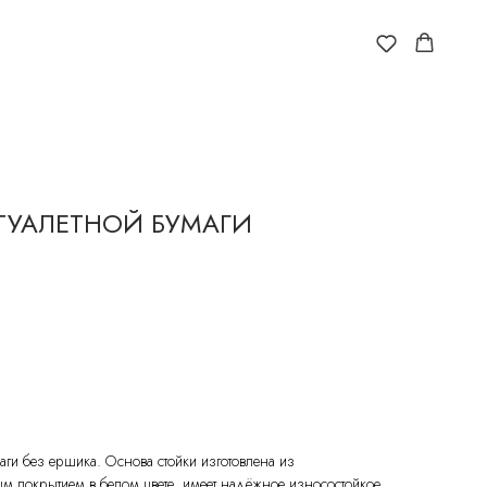
ТУАЛЕТНОЙ БУМАГИ
аги без ершика. Основа стойки изготовлена из
м покрытием в белом цвете, имеет надёжное износостойкое