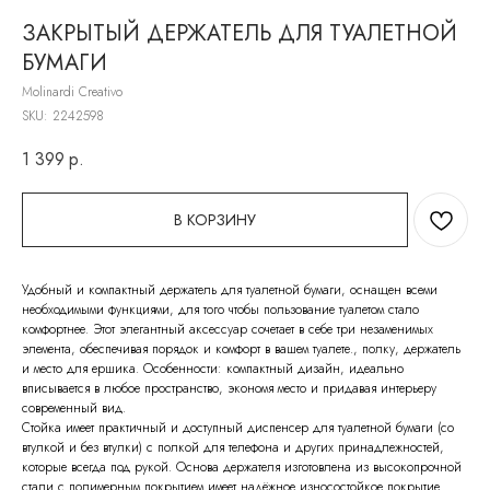
ЗАКРЫТЫЙ ДЕРЖАТЕЛЬ ДЛЯ ТУАЛЕТНОЙ
БУМАГИ
Molinardi Creativo
SKU:
2242598
1 399
р.
В КОРЗИНУ
Удобный и компактный держатель для туалетной бумаги, оснащен всеми
необходимыми функциями, для того чтобы пользование туалетом стало
комфортнее. Этот элегантный аксессуар сочетает в себе три незаменимых
элемента, обеспечивая порядок и комфорт в вашем туалете., полку, держатель
и место для ершика. Особенности: компактный дизайн, идеально
вписывается в любое пространство, экономя место и придавая интерьеру
современный вид.
Стойка имеет практичный и доступный диспенсер для туалетной бумаги (со
втулкой и без втулки) с полкой для телефона и других принадлежностей,
которые всегда под рукой. Основа держателя изготовлена из высокопрочной
стали с полимерным покрытием имеет надёжное износостойкое покрытие.