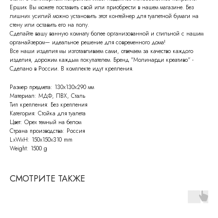
Ершик Вы можете поставить свой или приобрести в нашем магазине. Без
лишних усилий можно установить этот контейнер для туалетной бумаги на
стену или оставить его на полу.
Сделайте вашу ванную комнату более организованной и стильной с нашим
органайзером— идеальное решение для современного дома!
Все наши изделия мы изготавливаем сами, отвечаем за качество каждого
изделия, дорожим каждым покупателем. Бренд "Молинарди креативо" -
Сделано в России. В комплекте идут крепления.
Размер предмета: 130х130х290 мм
Материал: МДФ, ПВХ, Сталь
Тип крепления: Без крепления
Категория: Стойка для туалета
Цвет: Орех темный на белом
Страна производства: Россия
LxWxH: 150x150x310 mm
Weight: 1500 g
СМОТРИТЕ ТАКЖЕ