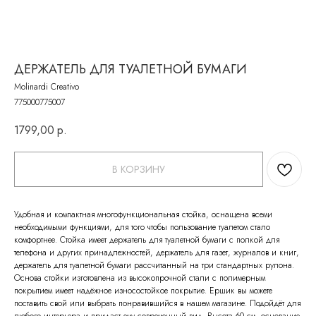
ДЕРЖАТЕЛЬ ДЛЯ ТУАЛЕТНОЙ БУМАГИ
Molinardi Creativo
775000775007
1799,00
р.
В КОРЗИНУ
Удобная и компактная многофункциональная стойка, оснащена всеми
необходимыми функциями, для того чтобы пользование туалетом стало
комфортнее. Стойка имеет держатель для туалетной бумаги с полкой для
телефона и других принадлежностей, держатель для газет, журналов и книг,
держатель для туалетной бумаги рассчитанный на три стандартных рулона.
Основа стойки изготовлена из высокопрочной стали с полимерным
покрытием имеет надёжное износостойкое покрытие. Ершик вы можете
поставить свой или выбрать понравившийся в нашем магазине. Подойдёт для
любого интерьера и придаст ему современный вид. Высота 60 см, основание