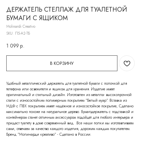
ДЕРЖАТЕЛЬ СТЕЛЛАЖ ДЛЯ ТУАЛЕТНОЙ
БУМАГИ С ЯЩИКОМ
Molinardi Creativo
SKU:
П5-А2-ТБ
1 099
р.
В КОРЗИНУ
Удобный металлический держатель для туалетной бумаги с полочкой для
телефона или освежителя и ящиком для хранения. Изделие имеет
оригинальный и стильный дизайн. Изготовлен из металла- высокопрочной
стали с износостойким полимерным покрытием "Белый муар". Вставка из
МДФ с ПВХ покрытием имеет надёжное и износостойкое покрытие, Сделано
максимально похоже на натуральное дерево. Бумагодержатель с подставкой и
контейнером станет отличным аксессуаром подойдёт для любого интерьера и
придаст туалету в доме современный вид. .Все наши полки мы изготавливаем
сами, отвечаем за качество каждого изделия, дорожим каждым покупателем.
Бренд "Молинарди креативо" - Сделано в России.