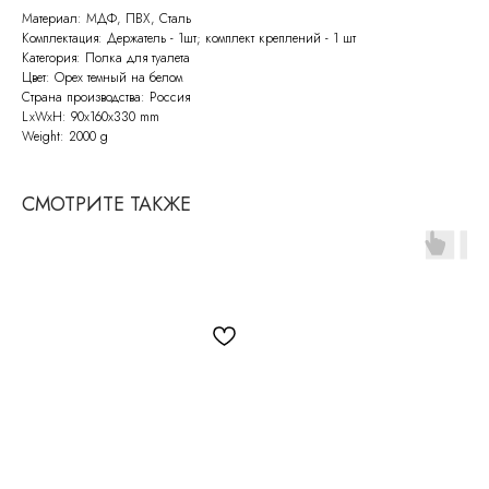
Материал: МДФ, ПВХ, Сталь
Комплектация: Держатель - 1шт; комплект креплений - 1 шт
Категория: Полка для туалета
Цвет: Орех темный на белом
Страна производства: Россия
LxWxH: 90x160x330 mm
Weight: 2000 g
СМОТРИТЕ ТАКЖЕ
СВЯЖИТЕСЬ С НАМИ
По всем возникающим вопросам
вы можете написать нам на почту:
info@molinardi.com