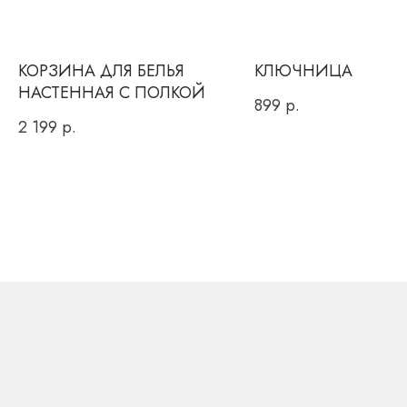
для обратного звонка
КОРЗИНА ДЛЯ БЕЛЬЯ
КЛЮЧНИЦА
НАСТЕННАЯ С ПОЛКОЙ
899
р.
2 199
р.
Вы даете согласие на обработку персональных данных и
соглашаетесь c
политикой конфиденциальности
ОТПРАВИТЬ