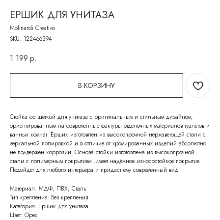
ЕРШИК ДЛЯ УНИТАЗА
Molinardi Creativo
SKU:
122466394
1 199
р.
В КОРЗИНУ
Стойка со щёткой для унитаза с оригинальным и стильным дизайном,
ориентированным на современные фактуры отделочных материалов туалетов и
ванных комнат. Ёршик изготовлен из высокопрочной нержавеющей стали с
зеркальной полировкой и в отличие от хромированных изделий абсолютно
не подвержен коррозии. Основа стойки изготовлена из высокопрочной
стали с полимерным покрытием ,имеет надёжное износостойкое покрытие.
Подойдёт для любого интерьера и придаст ему современный вид
Материал: МДФ, ПВХ, Сталь
Тип крепления: Без крепления
Категория: Ершик для унитаза
Цвет: Орех