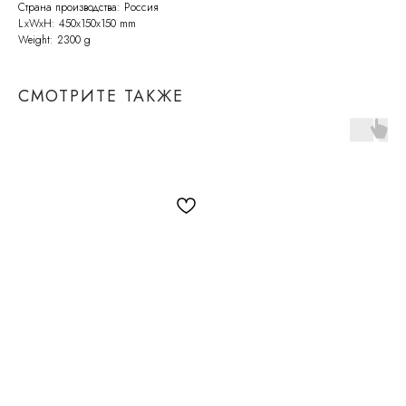
Страна производства: Россия
LxWxH: 450x150x150 mm
Weight: 2300 g
СМОТРИТЕ ТАКЖЕ
СВЯЖИТЕСЬ С НАМИ
По всем возникающим вопросам
вы можете написать нам на почту:
info@molinardi.com
Или заполнить форму