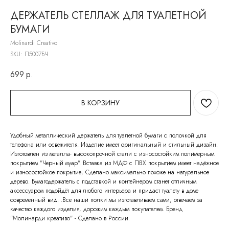
ДЕРЖАТЕЛЬ СТЕЛЛАЖ ДЛЯ ТУАЛЕТНОЙ
БУМАГИ
Molinardi Creativo
SKU:
П5007БЧ
699
р.
В КОРЗИНУ
Удобный металлический держатель для туалетной бумаги с полочкой для
телефона или освежителя. Изделие имеет оригинальный и стильный дизайн.
Изготовлен из металла- высокопрочной стали с износостойким полимерным
покрытием "Черный муар". Вставка из МДФ с ПВХ покрытием имеет надёжное
и износостойкое покрытие, Сделано максимально похоже на натуральное
дерево. Бумагодержатель с подставкой и контейнером станет отличным
аксессуаром подойдёт для любого интерьера и придаст туалету в доме
современный вид. .Все наши полки мы изготавливаем сами, отвечаем за
качество каждого изделия, дорожим каждым покупателем. Бренд
"Молинарди креативо" - Сделано в России.